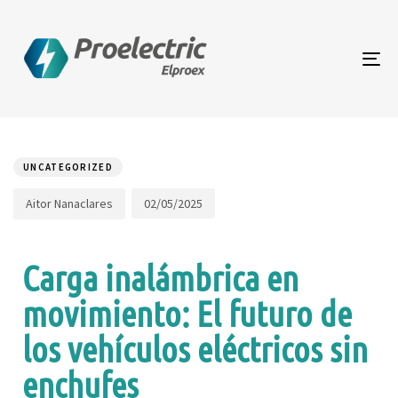
To
na
Author
Published
PUBLISHED
on:
IN:
UNCATEGORIZED
02/05/2025
Aitor Nanaclares
Carga inalámbrica en
movimiento: El futuro de
los vehículos eléctricos sin
enchufes