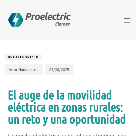
To
na
Author
Published
PUBLISHED
on:
IN:
UNCATEGORIZED
03/28/2025
Aitor Nanaclares
El auge de la movilidad
eléctrica en zonas rurales:
un reto y una oportunidad
La movilidad eléctrica no es solo una tendencia en