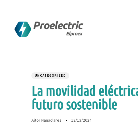
Author
Published
PUBLISHED
on:
IN:
UNCATEGORIZED
La movilidad eléctric
futuro sostenible
12/13/2024
Aitor Nanaclares