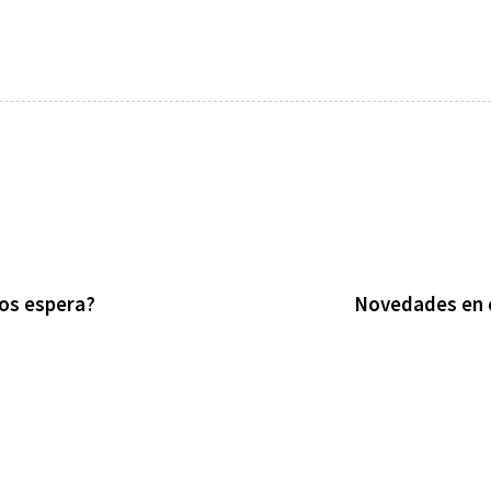
nos espera?
Novedades en e
1 año ago
Uncategorized